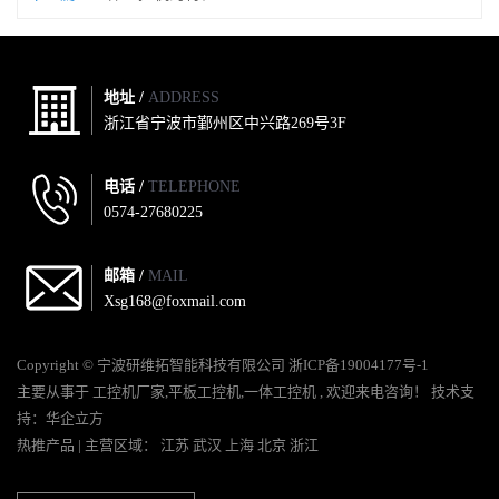
地址 /
ADDRESS
浙江省宁波市鄞州区中兴路269号3F
电话 /
TELEPHONE
0574-27680225
邮箱 /
MAIL
Xsg168@foxmail.com
Copyright © 宁波研维拓智能科技有限公司
浙ICP备19004177号-1
主要从事于
工控机厂家
,
平板工控机
,
一体工控机
, 欢迎来电咨询！
技术支
持：
华企立方
热推产品
| 主营区域：
江苏
武汉
上海
北京
浙江