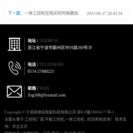
下一篇：
一体工控机在购买的时候要如何选择？
2023-06-27 20:43:34
地址 /
ADDRESS
浙江省宁波市鄞州区中兴路269号3F
电话 /
TELEPHONE
0574-27680225
邮箱 /
MAIL
Xsg168@foxmail.com
Copyright © 宁波研维拓智能科技有限公司
浙ICP备19004177号-1
主要从事于
工控机厂家
,
平板工控机
,
一体工控机
, 欢迎来电咨询！
技术支
持：
华企立方