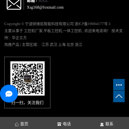
邮箱 /
MAIL
Xsg168@foxmail.com
Copyright © 宁波研维拓智能科技有限公司
浙ICP备19004177号-1
主要从事于
工控机厂家
,
平板工控机
,
一体工控机
, 欢迎来电咨询！
技术支
持：
华企立方
热推产品
| 主营区域：
江苏
武汉
上海
北京
浙江
扫一扫，关注我们
首页
电话
联系