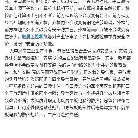
孔、串口通信及其电源开关，USB接口、开关电源插孔、串口通信
及其电源开关均与计算机主机相不断，前方框内设备有触控屏，触
控屏与计算机主机相不断，前方框顶端不会改变有合叶，前方框历
经合叶翻转不断有外框，外框内不会改变有钢化夹胶玻璃，外框与
前方框迎合处不会改变有安全防护圈，外框前面面底端不会改变有
拉链头。
触屏工控机
能够对产业链电子计算机的触控屏举办安全防
护，发展了安全防护功能。
无电风扇工业生产平板，包括钛镁铝合金做成的安装 壳，安装 壳
外侧配备有触控屏，安装 壳的后面配备有散热部件；其中，散热部
件包括不会改变配备在安装 壳的后面容貌的好几个并列的散热翅
片，和与安装 壳的后面容貌正中间影响力正对着的导气板；导气板
的侧容貌均匀漫衍配备有四个导气翅片；导气板房屋朝向散热翅片
一壁配备倒立起来的四凌锥体，且四凌锥体的四个面区划相匹配四
个导气翅片中间的四个空隙；导气翅片与一个或好几个散热翅片不
会改变不断；大幅度升职无电风扇平板电脑的散热；总体合理布局
简单，且可索性修建散热翅片和导气板的部件后电焊焊接到目前平
板电脑的散热翅片上，生产制造预算低。