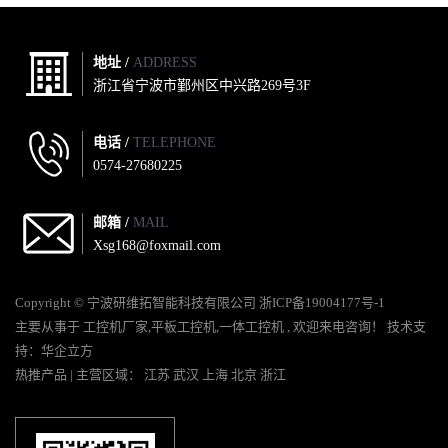
地址 /
ADDRESS
浙江省宁波市鄞州区中兴路269号3F
电话 /
TELEPHONE
0574-27680225
邮箱 /
MAIL
Xsg168@foxmail.com
Copyright © 宁波研维拓智能科技有限公司
浙ICP备19004177号-1
主要从事于
工控机厂家
,
平板工控机
,
一体工控机
, 欢迎来电咨询！
技术支
持：
华企立方
热推产品
| 主营区域：
江苏
武汉
上海
北京
浙江