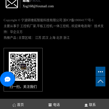
邮箱 /
MAIL
Xsg168@foxmail.com
Copyright © 宁波研维拓智能科技有限公司
浙ICP备19004177号-1
主要从事于
工控机厂家
,
平板工控机
,
一体工控机
, 欢迎来电咨询！
技术支
持：
华企立方
热推产品
| 主营区域：
江苏
武汉
上海
北京
浙江
扫一扫，关注我们
首页
电话
联系