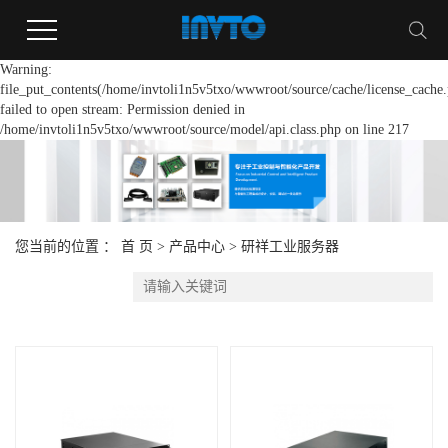
Warning:
file_put_contents(/home/invtoli1n5v5txo/wwwroot/source/cache/license_cache.
failed to open stream: Permission denied in
/home/invtoli1n5v5txo/wwwroot/source/model/api.class.php on line 217
您当前的位置 ：
首 页
>
产品中心
>
研祥工业服务器