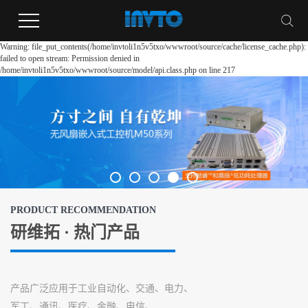
Warning: file_put_contents(/home/invtoli1n5v5txo/wwwroot/source/cache/license_cache.php):
failed to open stream: Permission denied in
/home/invtoli1n5v5txo/wwwroot/source/model/api.class.php on line 217
PRODUCT RECOMMENDATION
研维拓 · 热门产品
产品广泛应用于工业自动化、交通、电力、
军工、通讯、医疗、金融、电信、