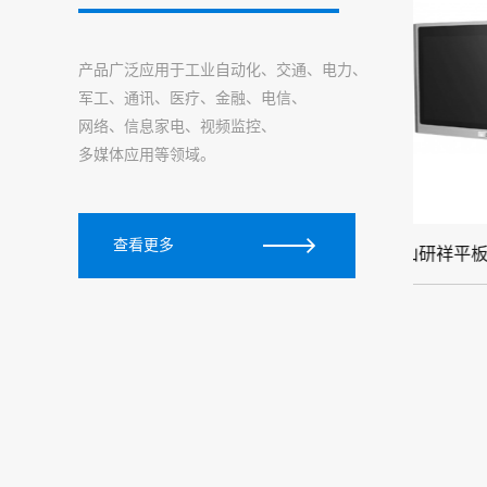
产品广泛应用于工业自动化、交通、电力、
军工、通讯、医疗、金融、电信、
网络、信息家电、视频监控、
多媒体应用等领域。
查看更多
..
舟山研祥平板电脑 PPC-1861EH
舟山
研祥在
推出新一代