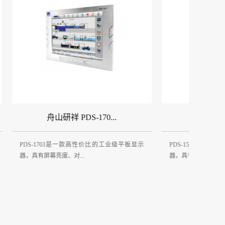
舟山研祥 PDS-1502...
业级平板显示
PDS-1502是一款高性价比的工业级平板显示
PPC-1561
器，具有屏幕亮度、对...